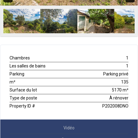
Chambres
1
Les salles de bains
1
Parking
Parking privé
m²
135
Surface du lot
5170 m²
Type de poste
À rénover
Property ID #
P202008DNO
Vidéo