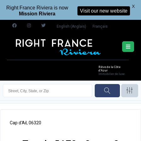
X
Right France Riviera is now
Visit our new website
Mission Riviera
English
(
Anglais
)
Français
Rêve de la Côte
d'Azur
Immobilier de luxe
Cap d'Ail, 06320