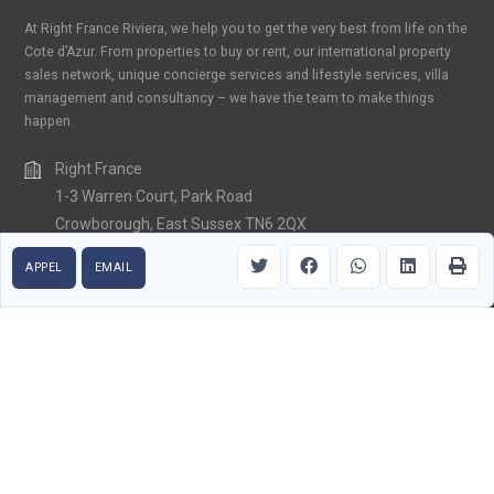
At Right France Riviera, we help you to get the very best from life on the
Cote d’Azur. From properties to buy or rent, our international property
sales network, unique concierge services and lifestyle services, villa
management and consultancy – we have the team to make things
happen.
Right France
1-3 Warren Court, Park Road
Crowborough, East Sussex TN6 2QX
United Kingdom
APPEL
EMAIL
+33 (0) 6 15 85 99 32
contact@rightfranceriviera.com