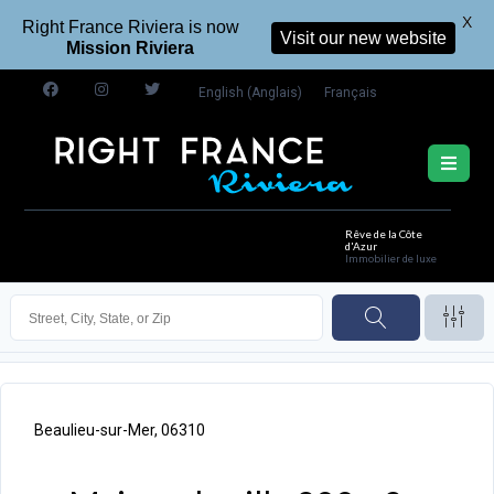
X
Right France Riviera is now
Visit our new website
Mission Riviera
English
(
Anglais
)
Français
Rêve de la Côte
d'Azur
Immobilier de luxe
Beaulieu-sur-Mer, 06310