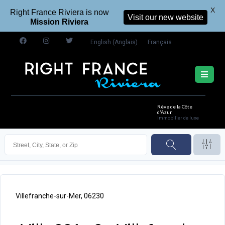
X
Right France Riviera is now
Visit our new website
Mission Riviera
English
(
Anglais
)
Français
Rêve de la Côte
d'Azur
Immobilier de luxe
Villefranche-sur-Mer, 06230